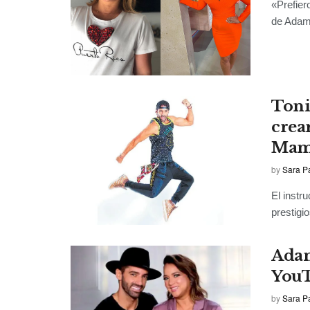
«Prefier
de Adama
Toni
crea
Mam
by
Sara P
El instr
prestigi
Adam
You
by
Sara P