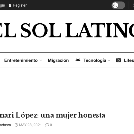
gin
Register
EL SOL LATIN
Entretenimiento
Migración
Tecnología
Lifes
ari López: una mujer honesta
acheco
MAY 28, 2021
0