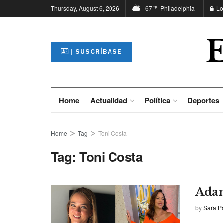
Thursday, August 6, 2026
67
Philadelphia
Lo
°F
| SUSCRÍBASE
Home
Actualidad
Política
Deportes
Home
Tag
Toni Costa
Tag:
Toni Costa
Adam
by
Sara P