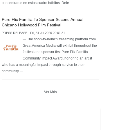
concentrarse en estos cuatro hábitos. Dele …
Pure Flix Familia To Sponsor Second Annual
Chicano Hollywood Film Festival
PRESS RELEASE - Fri, 31 Jul 2026 20:01:31
— The soon-to-launch streaming platform from
Great America Media will exhibit throughout the
festival and sponsor first Pure Flix Familia
Community Impact Award, honoring an artist
who has a meaningful impact through service to their
community —
Ver Más