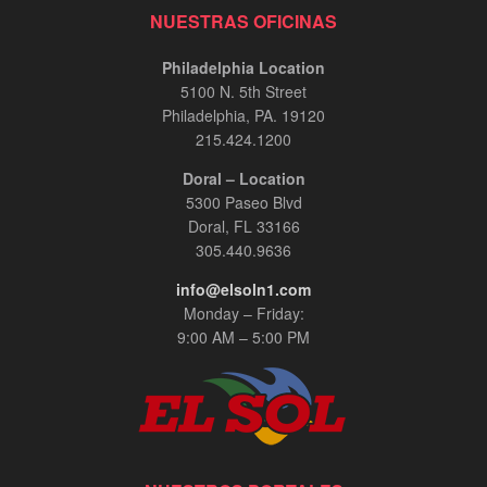
Carlos Giraldo, entrevista InPerson
NUESTRAS OFICINAS
00:12:48
Philadelphia Location
5100 N. 5th Street
Risaralda Comfort Health en Miami
Philadelphia, PA. 19120
00:08:56
215.424.1200
Doral – Location
El General Zapateiro: Un Relato Épico de
5300 Paseo Blvd
Servicio y Sacrificio - Entrevista Exclusiva en
InPerson
Doral, FL 33166
00:03:30
305.440.9636
info@elsoln1.com
Adriana Ospina, Especialista en Cosmetología
con más de 15 años de experiencia.
Monday – Friday:
00:03:30
9:00 AM – 5:00 PM
Jennie Mojica, entrevista InPerson.
00:07:35
Alex Patiño y Marcos Carrasquillo, entrevista