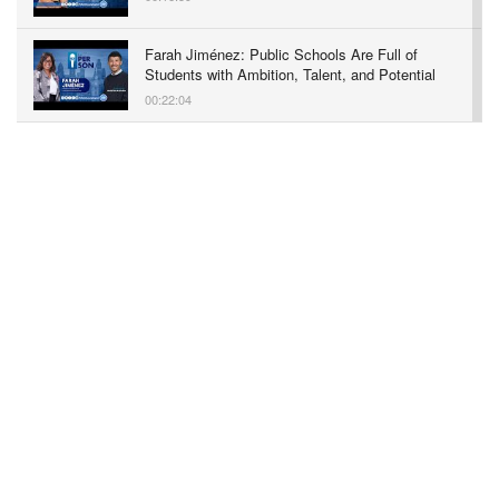
Farah Jiménez: Public Schools Are Full of
Students with Ambition, Talent, and Potential
00:22:04
Zoraida Cordero: Impulsando Negocios
Sostenibles en Filadelfia | Entrevista
Exclusiva
00:47:06
Yocasta Lora: Associate State Director of
Advocacy & Community Engagement | In-
Person Oct 2024
00:02:31
Nelson Díaz: Attorney at Dilwoth Paxson | In-
Person Oct 2024
00:03:55
Miguel Estevez: Fashion Styling Director of
Estylo Magazine | In-Person Oct 2024
00:03:08