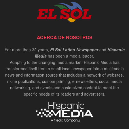
Daniel Betancour: President and CEO of
Finanta | In-Person Oct 2024
00:02:55
Cynthia Figueroa: President and CEO of JEVS
ACERCA DE NOSOTROS
Human Services | InPerson Oct 2024
00:02:37
For more than 32 years,
El Sol Latino Newspaper
and
Hispanic
Media
has been a media leader.
Carlos de los Ramos: Chair of the Delaware
Adapting to the changing media market, Hispanic Media has
Hispanic Commission | InPerson Oct 2024
transformed itself from a small local newspaper into a multimedia
00:02:20
news and information source that includes a network of websites,
niche publications, custom printing, e-newsletters, social media
Bruce Datil, Allstate Agency Owner | In-Person
Oct 2024
networking, and events and customized content to meet the
specific needs of its readers and advertisers.
00:02:21
Antonio Valdes, CEO at Children's Crisis
Treatment Center | In-Person Oct 2024
00:01:34