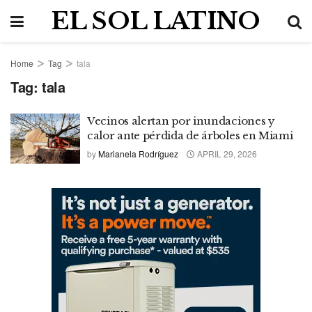
EL SOL LATINO
Home
Tag
tala
Tag:
tala
Vecinos alertan por inundaciones y
calor ante pérdida de árboles en Miami
by
Marianela Rodríguez
APRIL 29, 2026