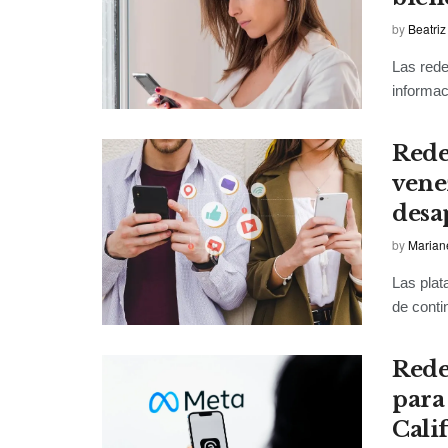
by
Beatriz
Las rede
informac
Redes
vene
desa
by
Marian
Las plat
de conti
Rede
para 
Cali