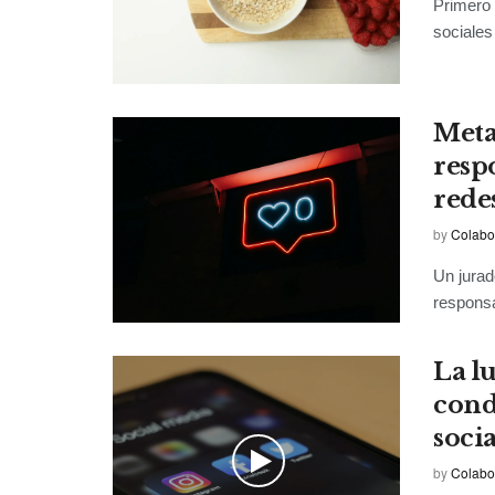
Primero 
sociales 
Meta
resp
rede
by
Colabo
Un jurad
responsa
La l
cond
socia
by
Colabo