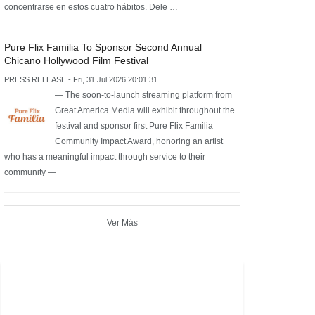
concentrarse en estos cuatro hábitos. Dele …
Pure Flix Familia To Sponsor Second Annual
Chicano Hollywood Film Festival
PRESS RELEASE - Fri, 31 Jul 2026 20:01:31
— The soon-to-launch streaming platform from
Great America Media will exhibit throughout the
festival and sponsor first Pure Flix Familia
Community Impact Award, honoring an artist
who has a meaningful impact through service to their
community —
Ver Más