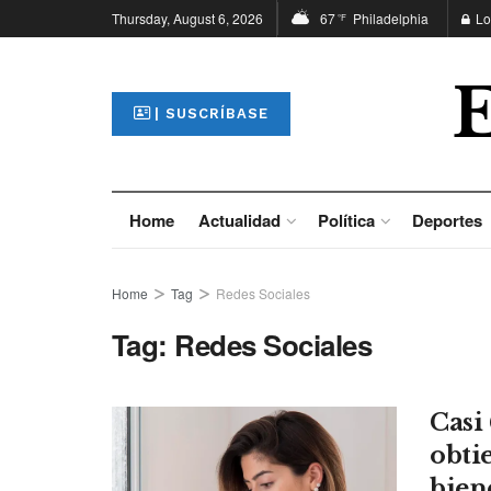
Thursday, August 6, 2026
67
Philadelphia
Lo
°F
| SUSCRÍBASE
Home
Actualidad
Política
Deportes
Home
Tag
Redes Sociales
Tag:
Redes Sociales
Casi
obti
bien