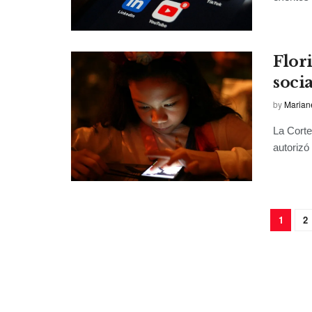
Flori
soci
by
Marian
La Corte
autorizó
1
2