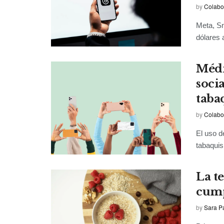
by
Colabo
Meta, Sn
dólares 
Médi
socia
taba
by
Colabo
El uso d
tabaquis
La t
cump
by
Sara P