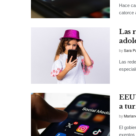
Hace cas
catorce 
Las r
adol
by
Sara P
Las rede
especial
EEUU
a tur
by
Marian
El gobie
exentos 