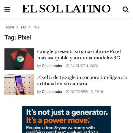
EL SOL LATINO
Home
Tag
Pixel
Tag:
Pixel
Google presenta su smartphone Pixel
más asequible y anuncia modelos 5G
by
Colaborador
AUGUST 4, 2020
Pixel 3 de Google incorpora inteligencia
artificial en su cámara
by
Colaborador
OCTOBER 12, 2018