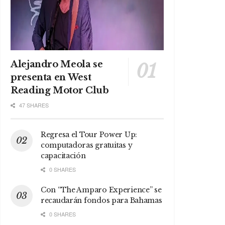
Alejandro Meola se
presenta en West
Reading Motor Club
47 SHARES
Regresa el Tour Power Up:
computadoras gratuitas y
capacitación
0 SHARES
Con “The Amparo Experience” se
recaudarán fondos para Bahamas
0 SHARES