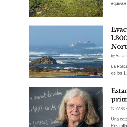
equivale
Evac
1.300
Nor
by
Marian
La Polic
de los 1
Esta
prim
MARCH 
Una cate
Keskulla