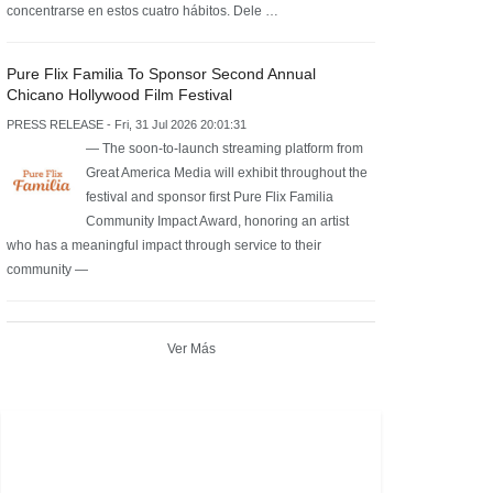
concentrarse en estos cuatro hábitos. Dele …
Pure Flix Familia To Sponsor Second Annual
Chicano Hollywood Film Festival
PRESS RELEASE - Fri, 31 Jul 2026 20:01:31
— The soon-to-launch streaming platform from
Great America Media will exhibit throughout the
festival and sponsor first Pure Flix Familia
Community Impact Award, honoring an artist
who has a meaningful impact through service to their
community —
Ver Más