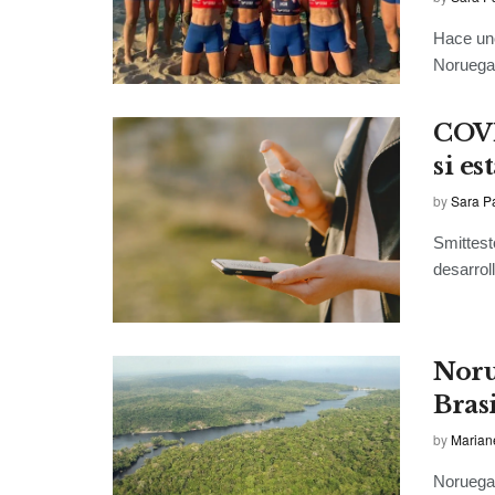
Hace uno
Noruega 
COVI
si e
by
Sara P
Smittest
desarrol
Noru
Bras
by
Marian
Noruega 