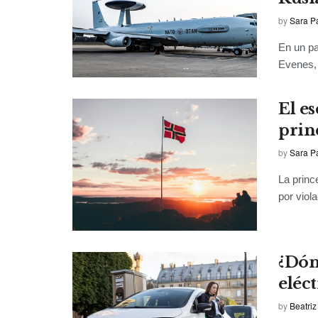
by
Sara P
En un pa
Evenes, 
El es
prin
by
Sara P
La princ
por viol
¿Dón
eléct
by
Beatriz