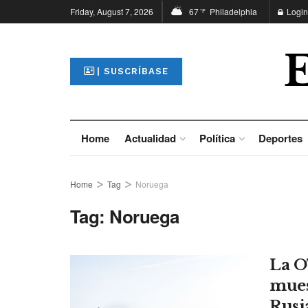
Friday, August 7, 2026
67
Philadelphia
Login
°F
| SUSCRÍBASE
Home
Actualidad
Política
Deportes
Home
Tag
Noruega
Tag:
Noruega
La O
mues
Rusi