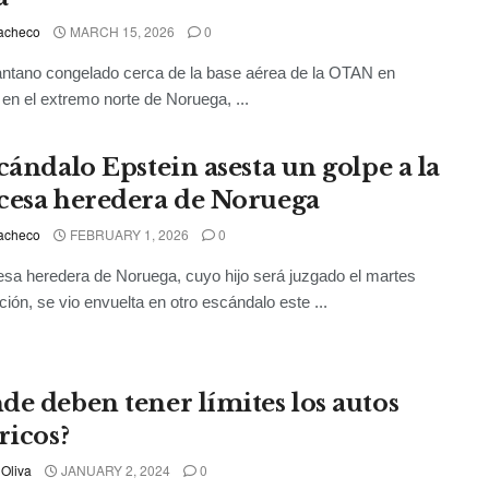
acheco
MARCH 15, 2026
0
ntano congelado cerca de la base aérea de la OTAN en
en el extremo norte de Noruega, ...
cándalo Epstein asesta un golpe a la
cesa heredera de Noruega
acheco
FEBRUARY 1, 2026
0
esa heredera de Noruega, cuyo hijo será juzgado el martes
ación, se vio envuelta en otro escándalo este ...
de deben tener límites los autos
ricos?
 Oliva
JANUARY 2, 2024
0