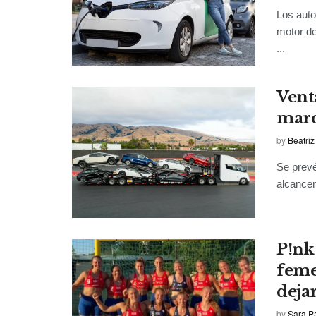
Los auto
motor de
...
Vent
marc
by
Beatriz
Se prevé
alcancen
P!nk
feme
deja
by
Sara P