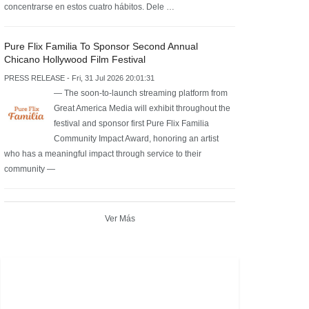
concentrarse en estos cuatro hábitos. Dele …
Pure Flix Familia To Sponsor Second Annual
Chicano Hollywood Film Festival
PRESS RELEASE - Fri, 31 Jul 2026 20:01:31
— The soon-to-launch streaming platform from
Great America Media will exhibit throughout the
festival and sponsor first Pure Flix Familia
Community Impact Award, honoring an artist
who has a meaningful impact through service to their
community —
Ver Más