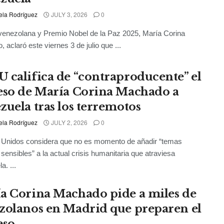
ela Rodríguez
JULY 3, 2026
0
 venezolana y Premio Nobel de la Paz 2025, María Corina
 aclaró este viernes 3 de julio que ...
 califica de “contraproducente” el
eso de María Corina Machado a
zuela tras los terremotos
ela Rodríguez
JULY 2, 2026
0
 Unidos considera que no es momento de añadir “temas
s sensibles” a la actual crisis humanitaria que atraviesa
a. ...
a Corina Machado pide a miles de
zolanos en Madrid que preparen el
eso