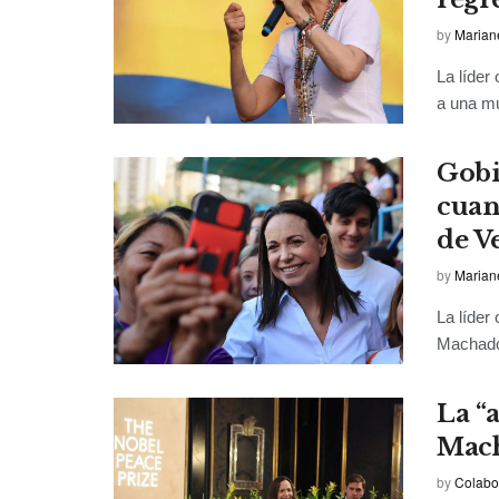
by
Marian
La líder
a una mu
Gobi
cuan
de V
by
Marian
La líder
Machado,
La “
Mach
by
Colabo