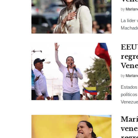
by
Marian
La líder
Machado,
EEUU
regr
Vene
by
Marian
Estados
político
Venezuel
Marí
vene
regr