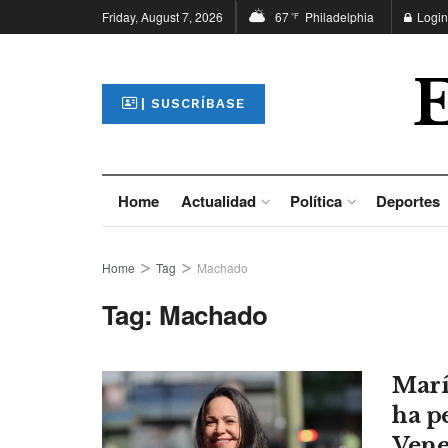
Friday, August 7, 2026
67
Philadelphia
Login
°F
| SUSCRÍBASE
Home
Actualidad
Política
Deportes
Home
Tag
Machado
Tag:
Machado
Marí
ha p
Vene