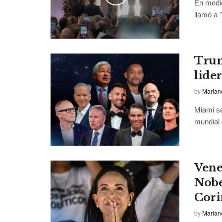
En medio
llamó a "
Trum
lide
by
Marian
Miami se
mundial d
Vene
Nobe
Cori
by
Marian