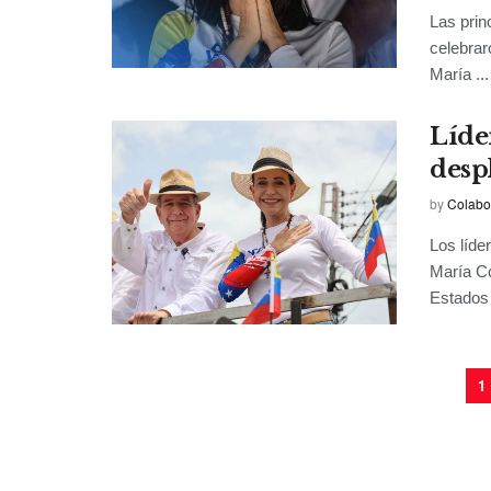
Las prin
celebrar
María ...
Líde
desp
by
Colabo
Los líde
María Co
Estados 
1