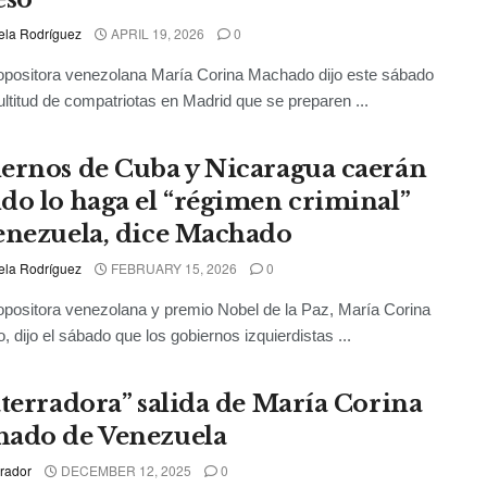
ela Rodríguez
APRIL 19, 2026
0
 opositora venezolana María Corina Machado dijo este sábado
ltitud de compatriotas en Madrid que se preparen ...
ernos de Cuba y Nicaragua caerán
do lo haga el “régimen criminal”
enezuela, dice Machado
ela Rodríguez
FEBRUARY 15, 2026
0
 opositora venezolana y premio Nobel de la Paz, María Corina
 dijo el sábado que los gobiernos izquierdistas ...
aterradora” salida de María Corina
ado de Venezuela
rador
DECEMBER 12, 2025
0