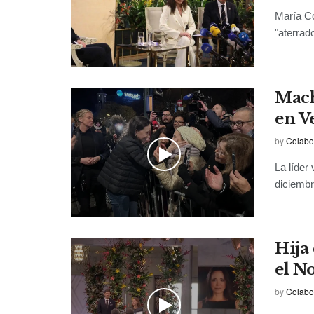
María Co
"aterrad
Mach
en V
by
Colabo
La líder
diciembre
Hija
el N
by
Colabo