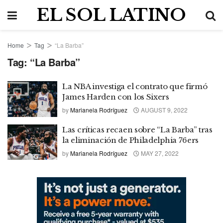
EL SOL LATINO
Home
Tag
“La Barba”
Tag:
“La Barba”
La NBA investiga el contrato que firmó
James Harden con los Sixers
by
Marianela Rodríguez
AUGUST 9, 2022
Las críticas recaen sobre “La Barba” tras
la eliminación de Philadelphia 76ers
by
Marianela Rodríguez
MAY 27, 2022