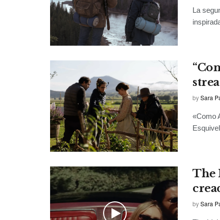
La segu
inspirad
“Com
stre
by
Sara P
«Como Ag
Esquivel
The I
crea
by
Sara P