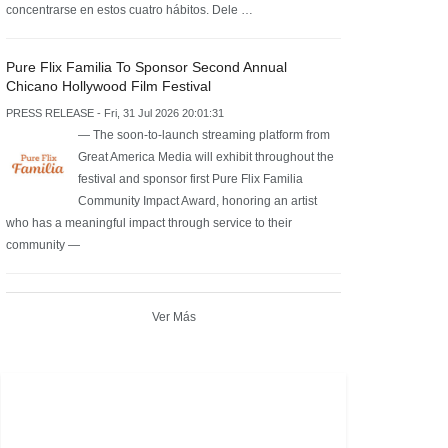
concentrarse en estos cuatro hábitos. Dele …
Pure Flix Familia To Sponsor Second Annual
Chicano Hollywood Film Festival
PRESS RELEASE - Fri, 31 Jul 2026 20:01:31
— The soon-to-launch streaming platform from
Great America Media will exhibit throughout the
festival and sponsor first Pure Flix Familia
Community Impact Award, honoring an artist
who has a meaningful impact through service to their
community —
Ver Más