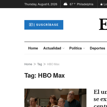
Thursday, August 6, 2026
67
Philadelphia
Lo
°F
| SUSCRÍBASE
Home
Actualidad
Política
Deportes
Home
Tag
HBO Max
Tag:
HBO Max
El u
se e
cent