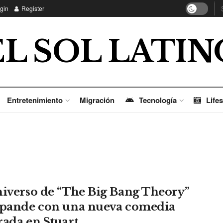
gin
Register
EL SOL LATIN
Entretenimiento
Migración
Tecnología
Lifes
niverso de “The Big Bang Theory”
xpande con una nueva comedia
rada en Stuart