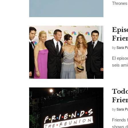
Thrones 
Epis
Frie
by
Sara P
El episo
seis ami
Todo
Frie
by
Sara P
Friends 
shows de