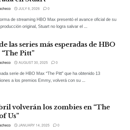
acheco
JULY 6, 2026
0
forma de streaming HBO Max presentó el avance oficial de su
roducción original, Stuart no logra salvar el ...
de las series más esperadas de HBO
 “The Pitt”
acheco
AUGUST 30, 2025
0
ada serie de HBO Max “The Pitt” que ha obtenido 13
ones a los premios Emmy, volverá con su ...
bril volverán los zombies en “The
of Us”
acheco
JANUARY 14, 2025
0