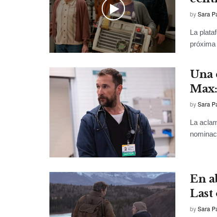
by
Sara P
La plata
próxima p
Una 
Max:
by
Sara P
La aclam
nominaci
En a
Last 
by
Sara P