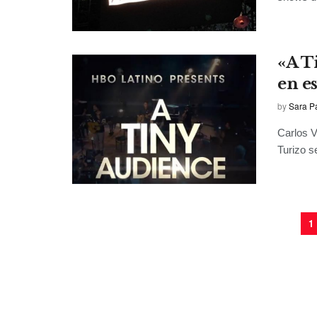
«A T
en e
by
Sara P
Carlos V
Turizo s
1