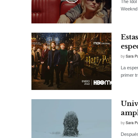
The Idol
Weeknd y
Esta
espe
by
Sara P
La esper
primer tr
Univ
ampl
by
Sara P
Después 