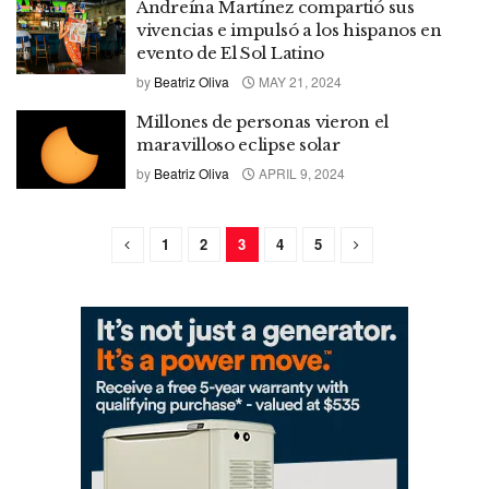
Andreína Martínez compartió sus
vivencias e impulsó a los hispanos en
evento de El Sol Latino
by
Beatriz Oliva
MAY 21, 2024
Millones de personas vieron el
maravilloso eclipse solar
by
Beatriz Oliva
APRIL 9, 2024
1
2
3
4
5