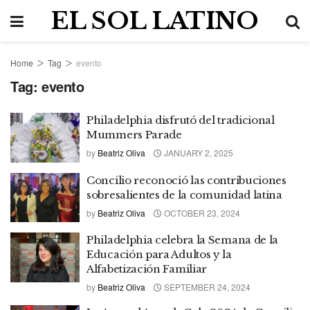
EL SOL LATINO
Home
Tag
evento
Tag:
evento
Philadelphia disfrutó del tradicional
Mummers Parade
by
Beatriz Oliva
JANUARY 2, 2025
Concilio reconoció las contribuciones
sobresalientes de la comunidad latina
by
Beatriz Oliva
OCTOBER 23, 2024
Philadelphia celebra la Semana de la
Educación para Adultos y la
Alfabetización Familiar
by
Beatriz Oliva
SEPTEMBER 24, 2024