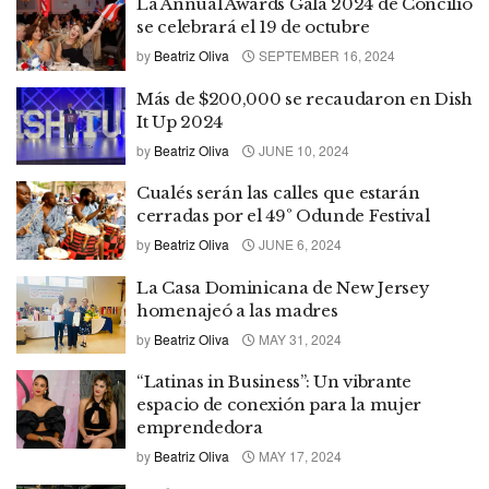
La Annual Awards Gala 2024 de Concilio
se celebrará el 19 de octubre
by
Beatriz Oliva
SEPTEMBER 16, 2024
Más de $200,000 se recaudaron en Dish
It Up 2024
by
Beatriz Oliva
JUNE 10, 2024
Cualés serán las calles que estarán
cerradas por el 49º Odunde Festival
by
Beatriz Oliva
JUNE 6, 2024
La Casa Dominicana de New Jersey
homenajeó a las madres
by
Beatriz Oliva
MAY 31, 2024
“Latinas in Business”: Un vibrante
espacio de conexión para la mujer
emprendedora
by
Beatriz Oliva
MAY 17, 2024