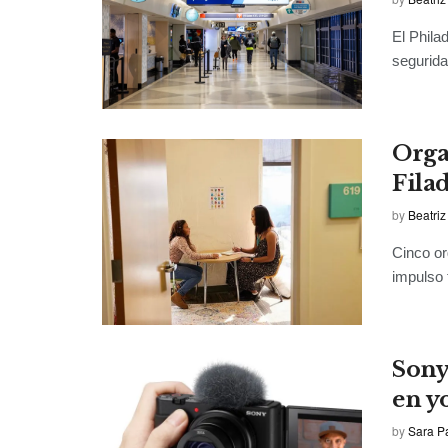
El Phila
segurida
Orga
Fila
by
Beatriz
Cinco or
impulso 
Sony
en y
by
Sara P