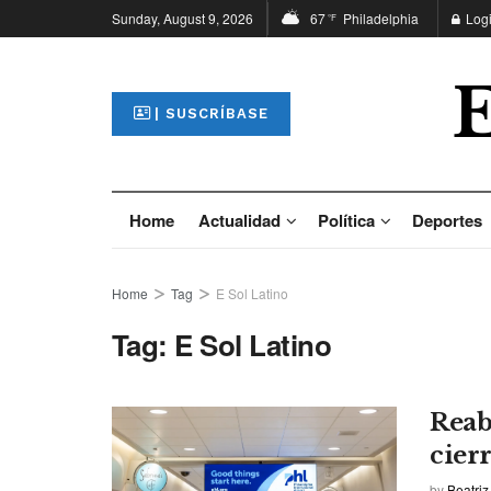
Sunday, August 9, 2026
67
Philadelphia
Log
°F
| SUSCRÍBASE
Home
Actualidad
Política
Deportes
Home
Tag
E Sol Latino
Tag:
E Sol Latino
Reab
cierr
by
Beatriz