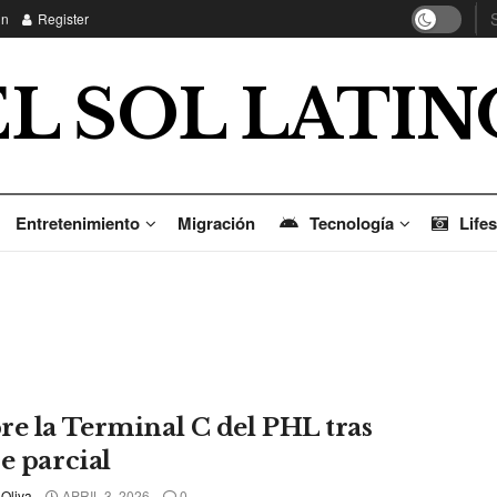
in
Register
EL SOL LATIN
Entretenimiento
Migración
Tecnología
Lifes
re la Terminal C del PHL tras
e parcial
 Oliva
APRIL 3, 2026
0