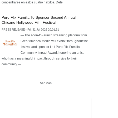
concentrarse en estos cuatro hábitos. Dele …
Pure Flix Familia To Sponsor Second Annual
Chicano Hollywood Film Festival
PRESS RELEASE - Fri, 31 Jul 2026 20:01:31
— The soon-to-launch streaming platform from
Great America Media will exhibit throughout the
festival and sponsor first Pure Flix Familia
Community Impact Award, honoring an artist
who has a meaningful impact through service to their
community —
Ver Más