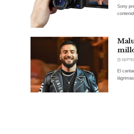
Sony pre
contenid
Malu
mill
SEPTEM
El canta
lágrimas