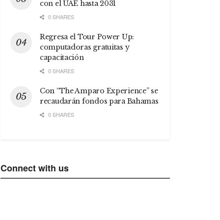
con el UAE hasta 2031
0 SHARES
Regresa el Tour Power Up:
computadoras gratuitas y
capacitación
0 SHARES
Con “The Amparo Experience” se
recaudarán fondos para Bahamas
0 SHARES
Connect with us