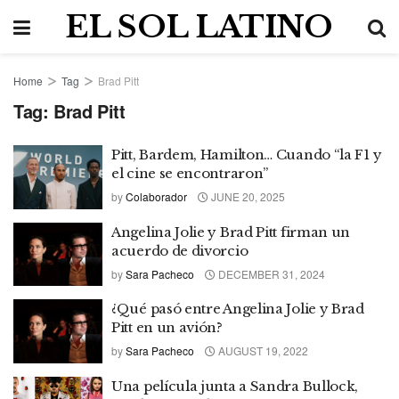
EL SOL LATINO
Home
Tag
Brad Pitt
Tag:
Brad Pitt
Pitt, Bardem, Hamilton… Cuando “la F1 y
el cine se encontraron”
by
Colaborador
JUNE 20, 2025
Angelina Jolie y Brad Pitt firman un
acuerdo de divorcio
by
Sara Pacheco
DECEMBER 31, 2024
¿Qué pasó entre Angelina Jolie y Brad
Pitt en un avión?
by
Sara Pacheco
AUGUST 19, 2022
Una película junta a Sandra Bullock,