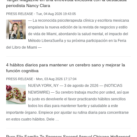
periodista Nancy Clara
PRESS RELEASE - Tue, 04 Aug 2026 19:43:05
— La reconocida psicoterapeuta clínica y escritora mexicana
engalana la nueva edición de la revista de negocios y estilo
de vida de Miami, abordando la salud mental, el impacto del
Método LiberaSueña y su próxima participación en la Feria
del Libro de Miami —
4 hábitos diarios para mantener un cerebro sano y mejorar la
función cognitiva
PRESS RELEASE - Mon, 03 Aug 2026 17:17:04
NUEVA YORK, NY — 3 de agosto de 2026 — (NOTICIAS
NEWSWIRE) — Su cerebro trabaja mucho por usted, así que
lo justo es devolverle el favor practicando hábitos sencillos
todos los días para mantener fuerte y saludable a este
importante órgano. Empiece por ajustar su rutina diaria para concentrarse
en estos cuatro hábitos. Dele …
Pure Flix Familia To Sponsor Second Annual Chicano Hollywood