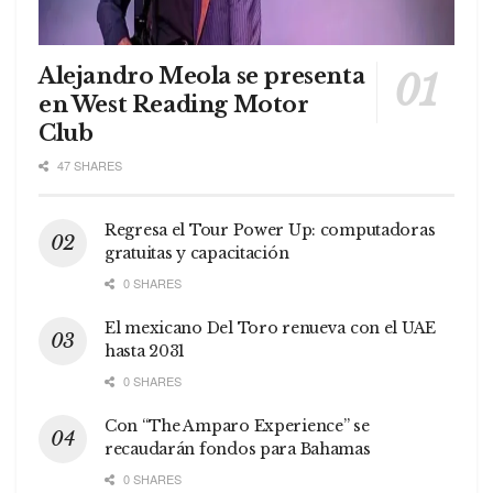
Alejandro Meola se presenta
en West Reading Motor
Club
47 SHARES
Regresa el Tour Power Up: computadoras
gratuitas y capacitación
0 SHARES
El mexicano Del Toro renueva con el UAE
hasta 2031
0 SHARES
Con “The Amparo Experience” se
recaudarán fondos para Bahamas
0 SHARES