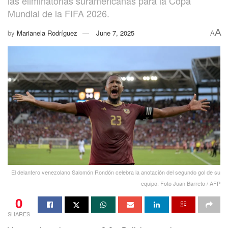
las eliminatorias suramericanas para la Copa
Mundial de la FIFA 2026.
A
by
Marianela Rodríguez
June 7, 2025
A
El delantero venezolano Salomón Rondón celebra la anotación del segundo gol de su
equipo. Foto Juan Barreto / AFP
0
SHARES