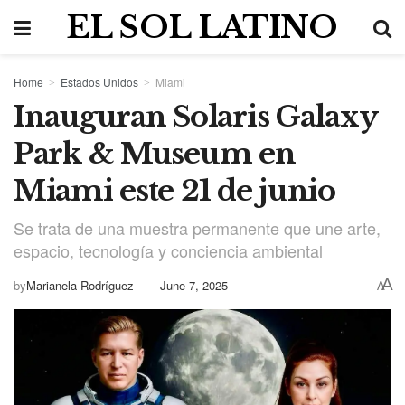
EL SOL LATINO
Home
Estados Unidos
Miami
Inauguran Solaris Galaxy
Park & Museum en
Miami este 21 de junio
Se trata de una muestra permanente que une arte,
espacio, tecnología y conciencia ambiental
A
by
Marianela Rodríguez
June 7, 2025
A