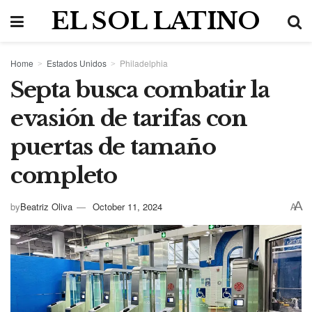
EL SOL LATINO
Home
Estados Unidos
Philadelphia
Septa busca combatir la
evasión de tarifas con
puertas de tamaño
completo
A
by
Beatriz Oliva
October 11, 2024
A