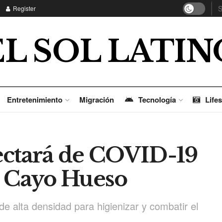
Register
EL SOL LATIN
Entretenimiento
Migración
Tecnología
Lifes
ectará de COVID-19
e Cayo Hueso
a de alta densidad para higienizar y combatir el