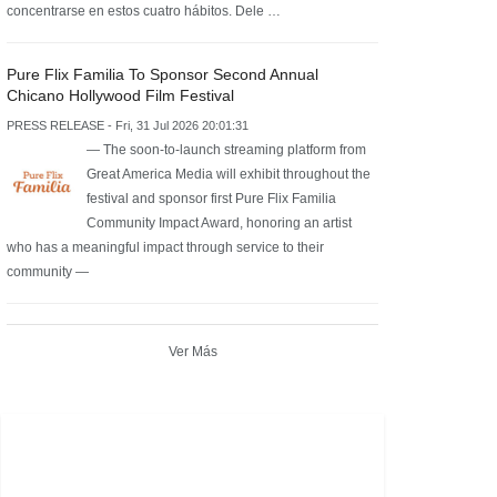
concentrarse en estos cuatro hábitos. Dele …
Pure Flix Familia To Sponsor Second Annual
Chicano Hollywood Film Festival
PRESS RELEASE - Fri, 31 Jul 2026 20:01:31
— The soon-to-launch streaming platform from
Great America Media will exhibit throughout the
festival and sponsor first Pure Flix Familia
Community Impact Award, honoring an artist
who has a meaningful impact through service to their
community —
Ver Más