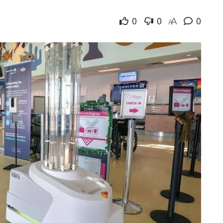
0
0
0
A
A