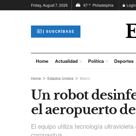
Friday, August 7, 2026
67
Philadelphia
Login
°F
| SUSCRÍBASE
Home
Actualidad
Política
Deportes
Home
Estados Unidos
Miami
Un robot desinf
el aeropuerto d
El equipo utiliza tecnología ultraviolet
coronavirus.