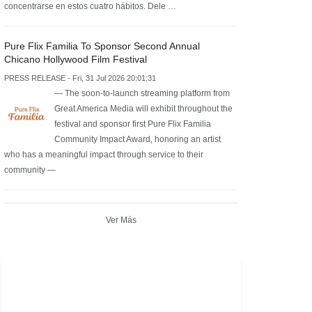
concentrarse en estos cuatro hábitos. Dele …
Pure Flix Familia To Sponsor Second Annual
Chicano Hollywood Film Festival
PRESS RELEASE - Fri, 31 Jul 2026 20:01:31
— The soon-to-launch streaming platform from
Great America Media will exhibit throughout the
festival and sponsor first Pure Flix Familia
Community Impact Award, honoring an artist
who has a meaningful impact through service to their
community —
Ver Más