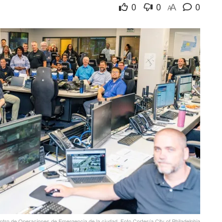
0
0
0
A
A
entro de Operaciones de Emergencia de la ciudad. Foto Cortesía City of Philadelphia