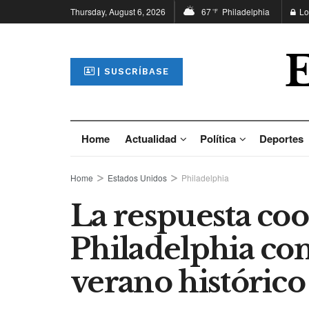
Thursday, August 6, 2026
67
Philadelphia
Lo
°F
| SUSCRÍBASE
Home
Actualidad
Política
Deportes
Home
Estados Unidos
Philadelphia
La respuesta co
Philadelphia co
verano histórico