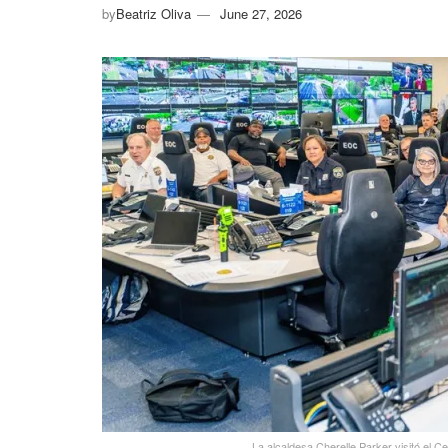
by
Beatriz Oliva
June 27, 2026
La alcaldesa Cherelle Parker visitó el C