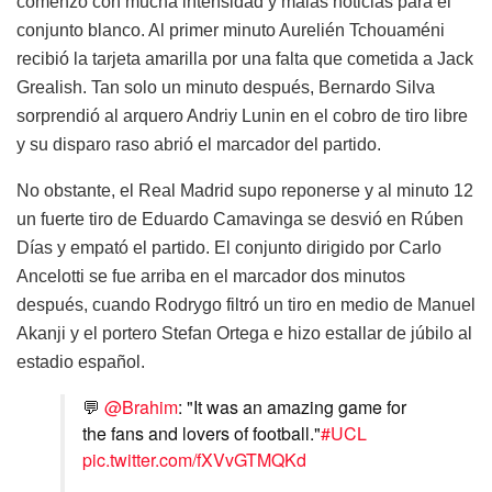
comenzó con mucha intensidad y malas noticias para el
conjunto blanco. Al primer minuto Aurelién Tchouaméni
recibió la tarjeta amarilla por una falta que cometida a Jack
Grealish. Tan solo un minuto después, Bernardo Silva
sorprendió al arquero Andriy Lunin en el cobro de tiro libre
y su disparo raso abrió el marcador del partido.
No obstante, el Real Madrid supo reponerse y al minuto 12
un fuerte tiro de Eduardo Camavinga se desvió en Rúben
Días y empató el partido. El conjunto dirigido por Carlo
Ancelotti se fue arriba en el marcador dos minutos
después, cuando Rodrygo filtró un tiro en medio de Manuel
Akanji y el portero Stefan Ortega e hizo estallar de júbilo al
estadio español.
💬
@Brahim
: "It was an amazing game for
the fans and lovers of football."
#UCL
pic.twitter.com/fXVvGTMQKd