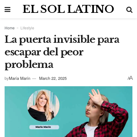
EL SOL LATINO
Home
Lifestyle
La puerta invisible para
escapar del peor
problema
A
by
María Marín
March 22, 2025
A