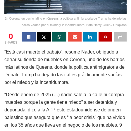
En Corona, un barrio latino en Queens la política antimigratoria de Trump ha dejado las
calles vacías por el miedo y la incertidumbre. Foto Harry Gillen / Unsplash
0
SHARES
“Está casi muerto el trabajo”, resume Nader, obligado a
cerrar su tienda de muebles en Corona, uno de los barrios
más latinos de Queens, donde la política antimigratoria de
Donald Trump ha dejado las calles prácticamente vacías
por el miedo y la incertidumbre.
“Desde enero de 2025 (…) nadie sale a la calle ni compra
muebles porque la gente tiene miedo” a ser detenida y
deportada, dice a la AFP este estadounidense de origen
palestino que asegura que es “la peor crisis” que ha vivido
en los 35 años que lleva en el negocio de los muebles, 9