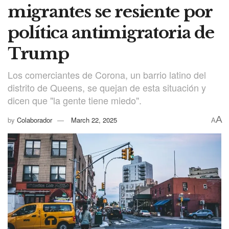
migrantes se resiente por
política antimigratoria de
Trump
Los comerciantes de Corona, un barrio latino del
distrito de Queens, se quejan de esta situación y
dicen que "la gente tiene miedo".
A
by
Colaborador
March 22, 2025
A