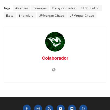
Tags:
Alcanzar
consejos
Daisy Gonzalez
El Sol Latino
Éxito
financiero
JPMorgan Chase
JPMorganChase
Colaborador