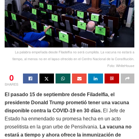
La palabra empeñada desde Filadelfia no será cumplida. La vacuna no estará a
tiempo, al menos no en el lapso ofrecido en el Centro Nacional de la Constitución.
Foto: WhiteHouse
0
SHARES
El pasado 15 de septiembre desde Filadelfia, el
presidente Donald Trump prometió tener una vacuna
disponible contra la COVID-19 en 30 días.
El Jefe de
Estado ha enmendado su promesa hecha en un acto
proselitista en la gran urbe de Pensilvania.
La vacuna no
estará a tiempo y ahora ofrece la inmunización de