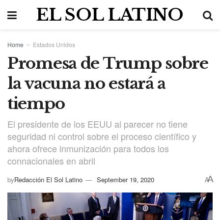
EL SOL LATINO
Home
Estados Unidos
Promesa de Trump sobre
la vacuna no estará a
tiempo
El presidente de los EEUU al parecer no tiene
seguridad ni control sobre el proceso científico y
ahora ofrece inmunización para todos los
connacionales en abril
A
by
Redacción El Sol Latino
September 19, 2020
A