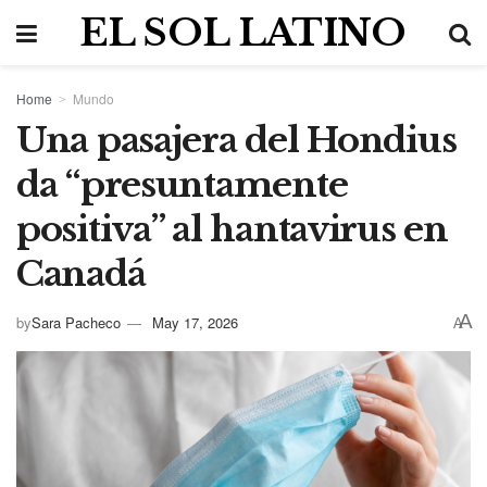
EL SOL LATINO
Home
Mundo
Una pasajera del Hondius
da “presuntamente
positiva” al hantavirus en
Canadá
A
by
Sara Pacheco
May 17, 2026
A