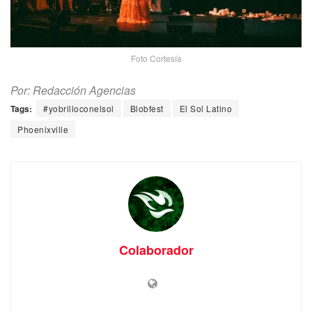
Foto Cortesía
Por: Redacción Agencias
Tags:
#yobrilloconelsol
Blobfest
El Sol Latino
Phoenixville
Colaborador