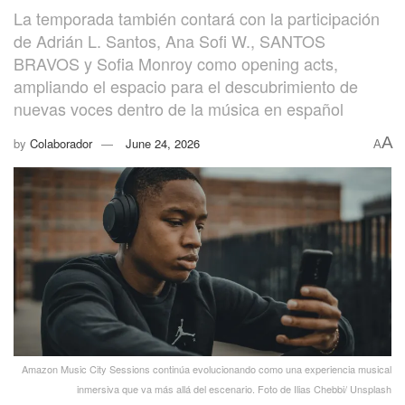
La temporada también contará con la participación
de Adrián L. Santos, Ana Sofi W., SANTOS
BRAVOS y Sofia Monroy como opening acts,
ampliando el espacio para el descubrimiento de
nuevas voces dentro de la música en español
A
by
Colaborador
June 24, 2026
A
Amazon Music City Sessions continúa evolucionando como una experiencia musical
inmersiva que va más allá del escenario. Foto de Ilias Chebbi/ Unsplash