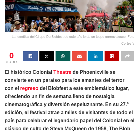
La temática del Cirque Du Blobfest de este año le da un toque carnavalesco. Foto
Cortesía
0
SHARES
El histórico Colonial
Theatre
de Phoenixville se
convierte en un paraíso para los amantes del terror
con el
regreso
del Blobfest a este emblemático lugar,
ofreciendo un fin de semana lleno de nostalgia
cinematográfica y diversión espeluznante. En su 27.ª
edición, el festival atrae a miles de visitantes de todo el
país para celebrar el legendario papel del Colonial en el
clásico de culto de Steve McQueen de 1958, The Blob.