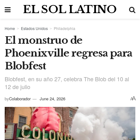
EL SOL LATINO
Home
Estados Unidos
Philadelphia
El monstruo de
Phoenixville regresa para
Blobfest
Blobfest, en su año 27, celebra The Blob del 10 al
12 de julio
A
by
Colaborador
June 24, 2026
A