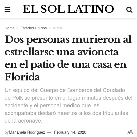
EL SOL LATINO
Home
Estados Unidos
Miami
Dos personas murieron al
estrellarse una avioneta
en el patio de una casa en
Florida
Un equipo del Cuerpo de Bomberos del Condado
de Polk se presentó en el lugar minutos después del
accidente y el personal médico que les
acompañaba declaró muertos a los dos tripulantes
de la aeronave.
A
by
Marianela Rodríguez
February 14, 2020
A