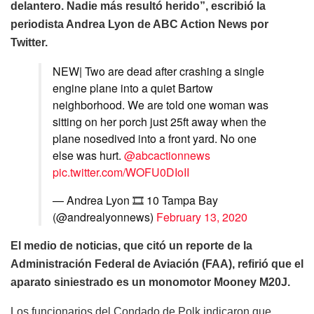
delantero. Nadie más resultó herido”, escribió la
periodista Andrea Lyon de ABC Action News por
Twitter.
NEW| Two are dead after crashing a single
engine plane into a quiet Bartow
neighborhood. We are told one woman was
sitting on her porch just 25ft away when the
plane nosedived into a front yard. No one
else was hurt.
@abcactionnews
pic.twitter.com/WOFU0DIoII
— Andrea Lyon 🎞️ 10 Tampa Bay
(@andrealyonnews)
February 13, 2020
El medio de noticias, que citó un reporte de la
Administración Federal de Aviación (FAA), refirió que el
aparato siniestrado es un monomotor Mooney M20J.
Los funcionarios del Condado de Polk indicaron que