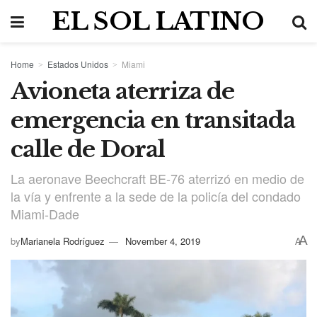
EL SOL LATINO
Home
Estados Unidos
Miami
Avioneta aterriza de
emergencia en transitada
calle de Doral
La aeronave Beechcraft BE-76 aterrizó en medio de
la vía y enfrente a la sede de la policía del condado
Miami-Dade
A
by
Marianela Rodríguez
November 4, 2019
A