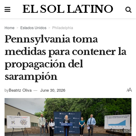
EL SOL LATINO
Home
Estados Unidos
Philadelphia
Pennsylvania toma
medidas para contener la
propagación del
sarampión
A
by
Beatriz Oliva
June 30, 2026
A