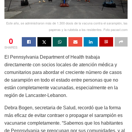
Este año, se administraron más de 1.300 dosis de la vacuna contra el sarampión, las
paperas y la rubéola a los residentes. Foto pacast.com
0
SHARES
El Pennsylvania Department of Health trabaja
directamente con socios locales de atención médica y
comunitarios para abordar el creciente número de casos
de sarampión en todo el estado entre personas que no
están completamente vacunadas, especialmente en la
región de Lancaster-Lebanon.
Debra Bogen, secretaria de Salud, recordó que la forma
más eficaz de evitar contraer o propagar el sarampión es
vacunarse completamente. “Sabemos que los habitantes
de Pennsylvania se preocupan por sus comunidades, y al