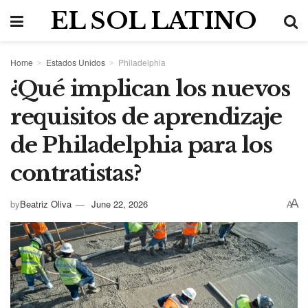
EL SOL LATINO
Home
Estados Unidos
Philadelphia
¿Qué implican los nuevos
requisitos de aprendizaje
de Philadelphia para los
contratistas?
A
by
Beatriz Oliva
June 22, 2026
A