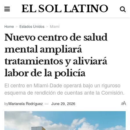
EL SOL LATINO
Home
Estados Unidos
Miami
Nuevo centro de salud
mental ampliará
tratamientos y aliviará
labor de la policía
El centro en MIami-Dade operará bajo un riguroso
esquema de rendición de cuentas ante la Comisión.
A
by
Marianela Rodríguez
June 29, 2026
A