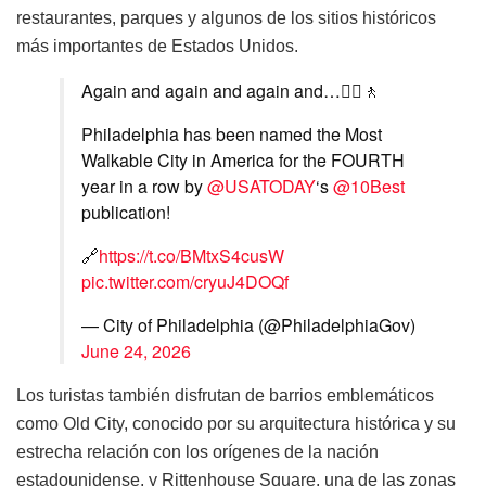
restaurantes, parques y algunos de los sitios históricos
más importantes de Estados Unidos.
Again and again and again and…🚶‍♀️🚶
Philadelphia has been named the Most
Walkable City in America for the FOURTH
year in a row by
@USATODAY
‘s
@10Best
publication!
🔗
https://t.co/BMtxS4cusW
pic.twitter.com/cryuJ4DOQf
— City of Philadelphia (@PhiladelphiaGov)
June 24, 2026
Los turistas también disfrutan de barrios emblemáticos
como Old City, conocido por su arquitectura histórica y su
estrecha relación con los orígenes de la nación
estadounidense, y Rittenhouse Square, una de las zonas