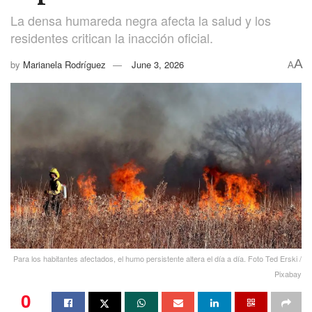
La densa humareda negra afecta la salud y los
residentes critican la inacción oficial.
A
by
Marianela Rodríguez
June 3, 2026
A
Para los habitantes afectados, el humo persistente altera el día a día. Foto Ted Erski /
Pixabay
0