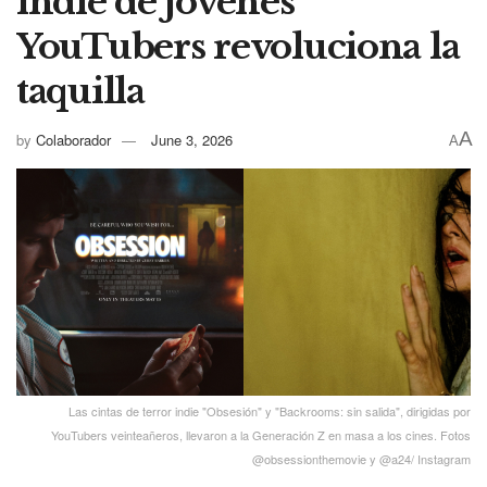
indie de jóvenes
YouTubers revoluciona la
taquilla
A
by
Colaborador
June 3, 2026
A
Las cintas de terror indie "Obsesión" y "Backrooms: sin salida", dirigidas por
YouTubers veinteañeros, llevaron a la Generación Z en masa a los cines. Fotos
@obsessionthemovie y @a24/ Instagram