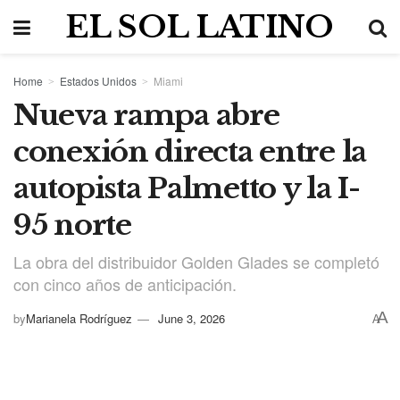
EL SOL LATINO
Home
Estados Unidos
Miami
Nueva rampa abre
conexión directa entre la
autopista Palmetto y la I-
95 norte
La obra del distribuidor Golden Glades se completó
con cinco años de anticipación.
A
by
Marianela Rodríguez
June 3, 2026
A