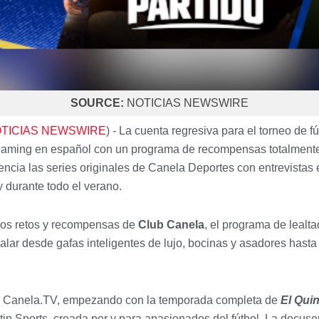
SOURCE:
NOTICIAS NEWSWIRE
TICIAS NEWSWIRE
) - La cuenta regresiva para el torneo de 
streaming en español con un programa de recompensas totalmente
encia las series originales de Canela Deportes con entrevistas 
ey durante todo el verano.
 los retos y recompensas de
Club Canela
, el programa de lealt
lar desde gafas inteligentes de lujo, bocinas y asadores hast
a a Canela.TV, empezando con la temporada completa de
El Quin
in Sports, creada por y para apasionados del fútbol. La docuser