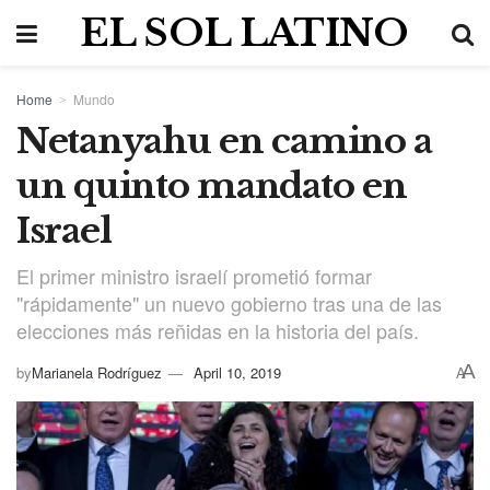
EL SOL LATINO
Home
Mundo
Netanyahu en camino a
un quinto mandato en
Israel
El primer ministro israelí prometió formar
"rápidamente" un nuevo gobierno tras una de las
elecciones más reñidas en la historia del país.
A
by
Marianela Rodríguez
April 10, 2019
A