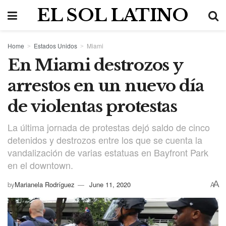
EL SOL LATINO
Home
Estados Unidos
Miami
En Miami destrozos y
arrestos en un nuevo día
de violentas protestas
La última jornada de protestas dejó saldo de cinco
detenidos y destrozos entre los que se cuenta la
vandalización de varias estatuas en Bayfront Park
en el downtown.
A
by
Marianela Rodríguez
June 11, 2020
A