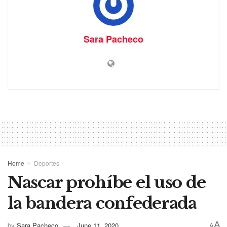
Sara Pacheco
Home
Deportes
Nascar prohíbe el uso de
la bandera confederada
A
by
Sara Pacheco
June 11, 2020
A