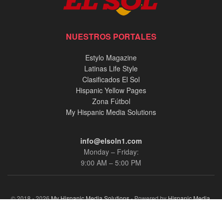
NUESTROS PORTALES
Estylo Magazine
Latinas Life Style
Clasificados El Sol
Hispanic Yellow Pages
Zona Fútbol
My Hispanic Media Solutions
info@elsoln1.com
Monday – Friday:
9:00 AM – 5:00 PM
© 2018 - 2026
My Hispanic Media Solutions
- Powered by
Hispanic Media,
llc.
.