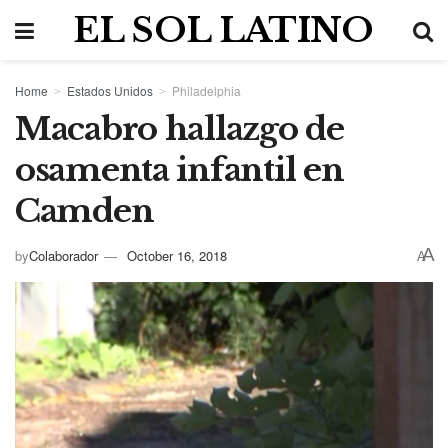
EL SOL LATINO
Home
Estados Unidos
Philadelphia
Macabro hallazgo de
osamenta infantil en
Camden
A
by
Colaborador
October 16, 2018
A