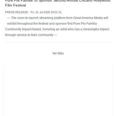
Pure Flix Familia To Sponsor Second Annual Chicano Hollywood
Film Festival
PRESS RELEASE - Fri, 31 Jul 2026 20:01:31
— The soon-to-launch streaming platform from Great America Media will
exhibit throughout the festival and sponsor first Pure Flix Familia
Community Impact Award, honoring an artist who has a meaningful impact
through service to their community —
Ver Más