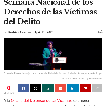
Semana Nacional de los
Derechos de las Víctimas
del Delito
A
by
Beatriz Oliva
April 11, 2025
A
Cherelle Parker trabaja para hacer de Philadelphia una ciudad más segura, más limpia
y más verde. Foto X @PhillyMayor
0
SHARES
A la
Oficina del Defensor de las Víctimas
se unieron