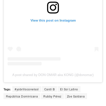
View this post on Instagram
A post shared by DON OMAR aka KONG (@donomar)
Tags:
#yobrilloconelsol
Cardi B
El Sol Latino
República Dominicana
Rubby Pérez
Zoe Saldana