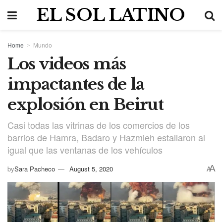
EL SOL LATINO
Home
Mundo
Los videos más
impactantes de la
explosión en Beirut
Casi todas las vitrinas de los comercios de los
barrios de Hamra, Badaro y Hazmieh estallaron al
igual que las ventanas de los vehículos
A
by
Sara Pacheco
August 5, 2020
A