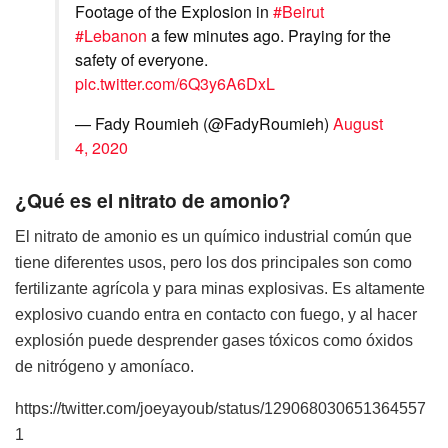
Footage of the Explosion in
#Beirut
#Lebanon
a few minutes ago. Praying for the
safety of everyone.
pic.twitter.com/6Q3y6A6DxL
— Fady Roumieh (@FadyRoumieh)
August
4, 2020
¿Qué es el nitrato de amonio?
El nitrato de amonio es un químico industrial común que
tiene diferentes usos, pero los dos principales son como
fertilizante agrícola y para minas explosivas. Es altamente
explosivo cuando entra en contacto con fuego, y al hacer
explosión puede desprender gases tóxicos como óxidos
de nitrógeno y amoníaco.
https://twitter.com/joeyayoub/status/129068030651364557
1