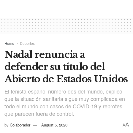
Home
Deportes
Nadal renuncia a
defender su título del
Abierto de Estados Unidos
El tenista español número dos del mundo, explicó
que la situación sanitaria sigue muy complicada en
todo el mundo con casos de COVID-19 y rebrotes
que parecen fuera de control.
A
by
Colaborador
August 5, 2020
A