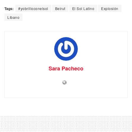
Tags:
#yobrilloconelsol
Beirut
El Sol Latino
Explosión
Líbano
Sara Pacheco