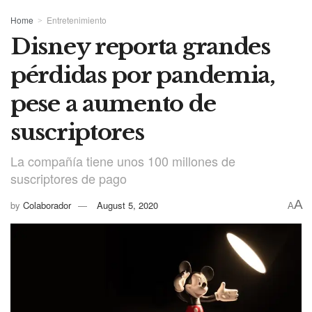
Home
Entretenimiento
Disney reporta grandes
pérdidas por pandemia,
pese a aumento de
suscriptores
La compañía tiene unos 100 millones de
suscriptores de pago
A
by
Colaborador
August 5, 2020
A