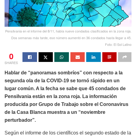
Pensilvania en el informe del 8/11, había nueve condados clasificados en la zona roja.
Dos semanas más tarde, ese número aumentó en 36 condados hasta llegar a 45.
Foto: El Sol Latino
0
SHARES
Hablar de “panoramas sombríos” con respecto a la
segunda ola de la COVID-19 se tornó rápido en un
lugar común. A la fecha se sabe que 45 condados de
Pensilvania están en la zona roja. La información
producida por Grupo de Trabajo sobre el Coronavirus
de la Casa Blanca muestra a un “noviembre
perturbador”.
Según el informe de los científicos el segundo estado de la