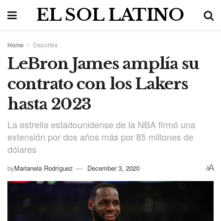
EL SOL LATINO
Home
Deportes
LeBron James amplía su
contrato con los Lakers
hasta 2023
La estrella estadounidense de la NBA firmó una
extensión por dos años más por 85 millones de
dólares
A
by
Marianela Rodríguez
December 3, 2020
A