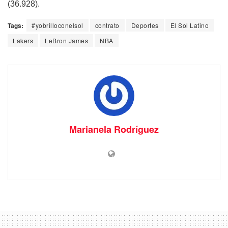
(36.928).
Tags:
#yobrilloconelsol
contrato
Deportes
El Sol Latino
Lakers
LeBron James
NBA
Marianela Rodríguez