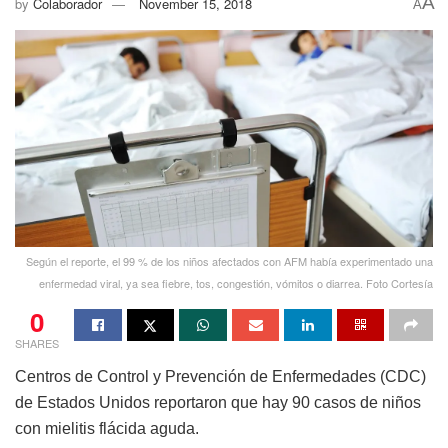
A
by
Colaborador
November 15, 2018
A
Según el reporte, el 99 % de los niños afectados con AFM había experimentado una
enfermedad viral, ya sea fiebre, tos, congestión, vómitos o diarrea. Foto Cortesía
0
SHARES
Centros de Control y Prevención de Enfermedades (CDC)
de Estados Unidos reportaron que hay 90 casos de niños
con mielitis flácida aguda.