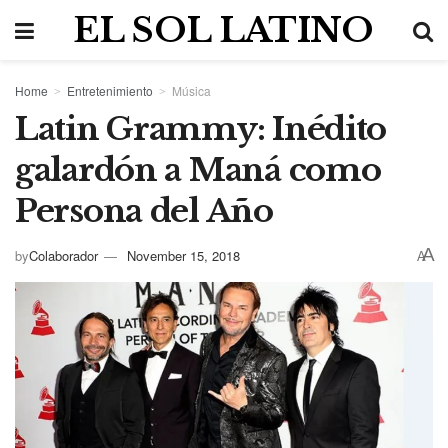
EL SOL LATINO
Home
Entretenimiento
Música
Latin Grammy: Inédito
galardón a Maná como
Persona del Año
A
by
Colaborador
November 15, 2018
A