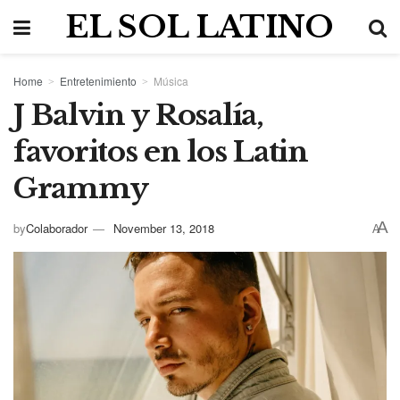
EL SOL LATINO
Home
Entretenimiento
Música
J Balvin y Rosalía,
favoritos en los Latin
Grammy
A
by
Colaborador
November 13, 2018
A