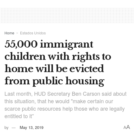
Home
Estados Unidos
55,000 immigrant
children with rights to
home will be evicted
from public housing
Last month, HUD Secretary Ben Carson said about
this situation, that he would "make certain our
scarce public resources help those who are legally
entitled to it”
A
by
May 13, 2019
A