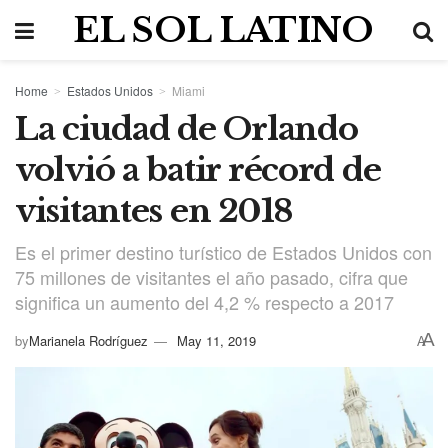
EL SOL LATINO
Home
Estados Unidos
Miami
La ciudad de Orlando
volvió a batir récord de
visitantes en 2018
Es el primer destino turístico de Estados Unidos con
75 millones de visitantes el año pasado, cifra que
significa un aumento del 4,2 % respecto a 2017
A
by
Marianela Rodríguez
May 11, 2019
A