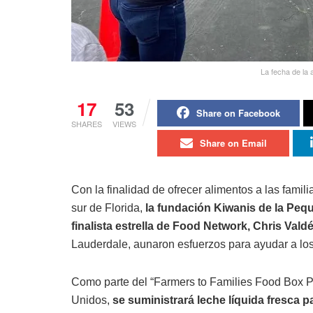
La fecha de la 
17
53
Share on Facebook
SHARES
VIEWS
Share on Email
Con la finalidad de ofrecer alimentos a las fami
sur de Florida,
la fundación Kiwanis de la Pequ
finalista estrella de Food Network, Chris Val
Lauderdale, aunaron esfuerzos para ayudar a lo
Como parte del “Farmers to Families Food Box P
Unidos,
se suministrará leche líquida fresca pa