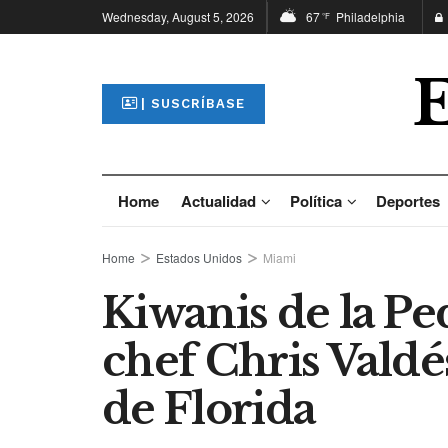
Wednesday, August 5, 2026
67
Philadelphia
°F
| SUSCRÍBASE
Home
Actualidad
Política
Deportes
Home
Estados Unidos
Miami
Kiwanis de la P
chef Chris Valdé
de Florida