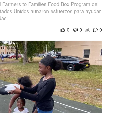
l Farmers to Families Food Box Program del
stados Unidos aunaron esfuerzos para ayudar
das.
0
0
0
A
A