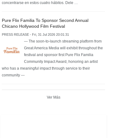
concentrarse en estos cuatro hábitos. Dele …
Pure Flix Familia To Sponsor Second Annual
Chicano Hollywood Film Festival
PRESS RELEASE - Fri, 31 Jul 2026 20:01:31
— The soon-to-launch streaming platform from
Great America Media will exhibit throughout the
festival and sponsor first Pure Flix Familia
Community Impact Award, honoring an artist
who has a meaningful impact through service to their
community —
Ver Más