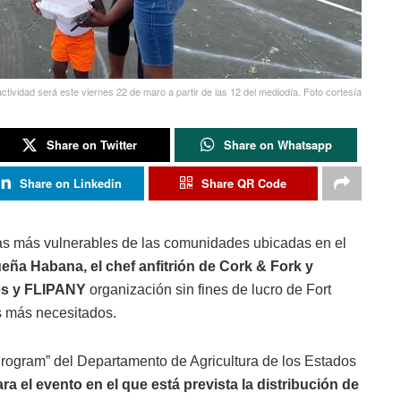
actividad será este viernes 22 de maro a partir de las 12 del mediodía. Foto cortesía
Share on Twitter
Share on Whatsapp
Share on Linkedin
Share QR Code
lias más vulnerables de las comunidades ubicadas en el
eña Habana, el chef anfitrión de Cork & Fork y
dés y FLIPANY
organización sin fines de lucro de Fort
s más necesitados.
rogram” del Departamento de Agricultura de los Estados
ra el evento en el que está prevista la distribución de