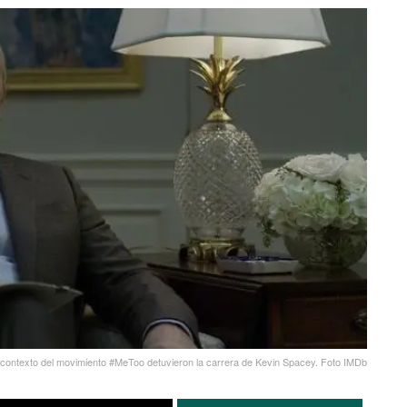
 contexto del movimiento #MeToo detuvieron la carrera de Kevin Spacey. Foto IMDb