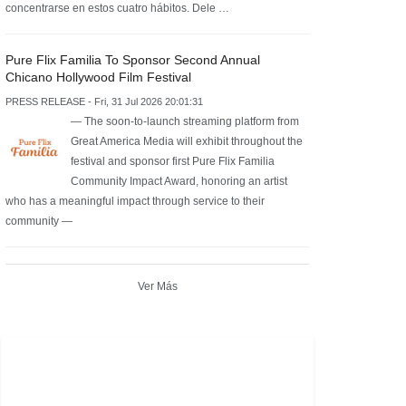
concentrarse en estos cuatro hábitos. Dele …
Pure Flix Familia To Sponsor Second Annual
Chicano Hollywood Film Festival
PRESS RELEASE - Fri, 31 Jul 2026 20:01:31
— The soon-to-launch streaming platform from
Great America Media will exhibit throughout the
festival and sponsor first Pure Flix Familia
Community Impact Award, honoring an artist
who has a meaningful impact through service to their
community —
Ver Más