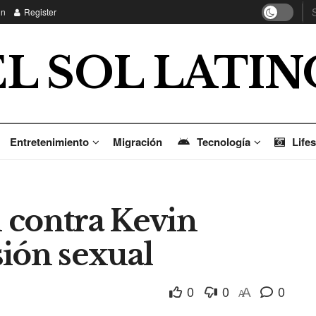
in
Register
EL SOL LATIN
Entretenimiento
Migración
Tecnología
Lifes
 contra Kevin
sión sexual
0
0
0
A
A