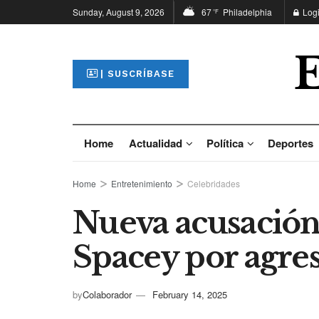
Sunday, August 9, 2026
67
Philadelphia
Log
°F
| SUSCRÍBASE
Home
Actualidad
Política
Deportes
Home
Entretenimiento
Celebridades
Nueva acusación
Spacey por agre
by
Colaborador
February 14, 2025