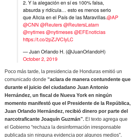
2. Y la alegación en sí es 100% falsa,
absurda y ridícula… esto es menos serio
que Alicia en el País de las Maravillas.
@AP
@CNN
@Reuters
@ReutersLatam
@nytimes
@nytimeses
@EFEnoticias
https://t.co/2pZJVCIyLC
— Juan Orlando H. (@JuanOrlandoH)
October 2, 2019
Poco más tarde, la presidencia de Honduras emitió un
comunicado donde
“aclara de manera contundente que
durante el juicio del ciudadano Juan Antonio
Hernández, un fiscal de Nueva York en ningún
momento manifestó que el Presidente de la República,
Juan Orlando Hernández, recibió dinero por parte del
narcotraficante Joaquín Guzmán”.
El texto agrega que
el Gobierno “rechaza la desinformación irresponsable
publicada sin ninguna evidencia por algunos medios”.