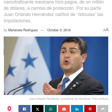
narcotraficante mexicano hizo pagos, de un millón
de dólares, a cambio de protección. Por su parte
Juan Orlando Hernández calificó de “ridículas” las
imputaciones.
A
by
Marianela Rodríguez
October 3, 2019
A
Juan Orlando Hernández, presidente de Honduras. Foto cortesía
0