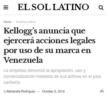
EL SOL LATINO
Home
América Latina
Kellogg’s anuncia que
ejercerá acciones legales
por uso de su marca en
Venezuela
La empresa denunció la apropiación, uso y
comercialización indebida de sus activos en el país
caribeño
A
by
Marianela Rodríguez
October 3, 2019
A