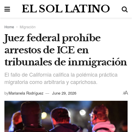
EL SOL LATINO
Home
Migración
Juez federal prohíbe
arrestos de ICE en
tribunales de inmigración
El fallo de California califica la polémica práctica
migratoria como arbitraria y caprichosa.
A
by
Marianela Rodríguez
June 29, 2026
A