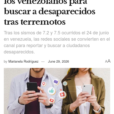
los venezolanos para
buscar a desaparecidos
tras terremotos
Tras los sismos de 7.2 y 7.5 ocurridos el 24 de junio
en venezuela, las redes sociales se convierten en el
canal para reportar y buscar a ciudadanos
desaparecidos.
A
by
Marianela Rodríguez
June 29, 2026
A