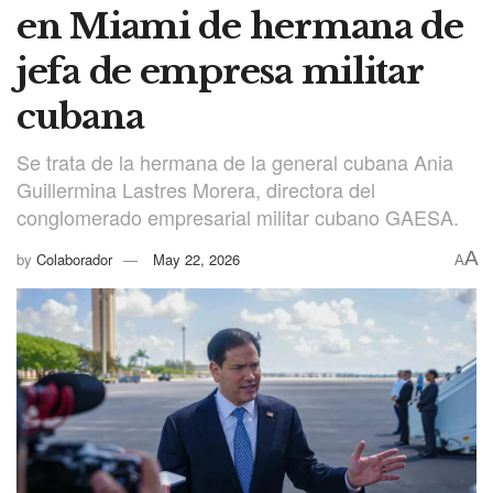
en Miami de hermana de
jefa de empresa militar
cubana
Se trata de la hermana de la general cubana Ania
Guillermina Lastres Morera, directora del
conglomerado empresarial militar cubano GAESA.
A
by
Colaborador
May 22, 2026
A