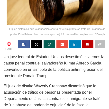
El juez dictaminó que la acusación contra este inmigrante se trató de un abuso de
poder. Foto Primer plano del concepto de juicio de martillo rawpixel.com / Freepik
0
SHARES
Un juez federal de Estados Unidos desestimó el viernes la
causa penal contra el salvadoreño Kilmar Ábrego García,
convertido en un símbolo de la política antinmigración del
presidente Donald Trump.
El juez de distrito Waverly Crenshaw dictaminó que la
acusación de tráfico de personas presentada por el
Departamento de Justicia contra este inmigrante se trató
de “un abuso del poder de enjuiciar” de la fiscalía.