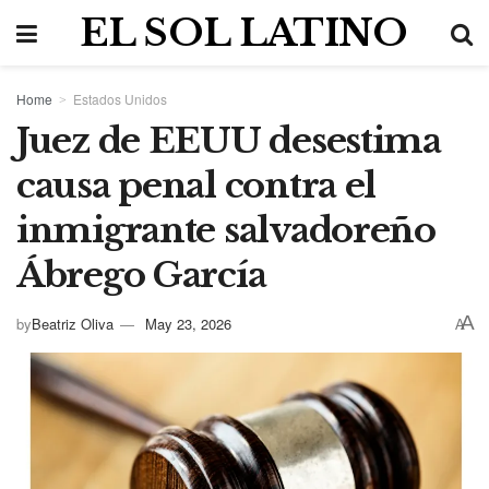
EL SOL LATINO
Home
Estados Unidos
Juez de EEUU desestima
causa penal contra el
inmigrante salvadoreño
Ábrego García
A
by
Beatriz Oliva
May 23, 2026
A