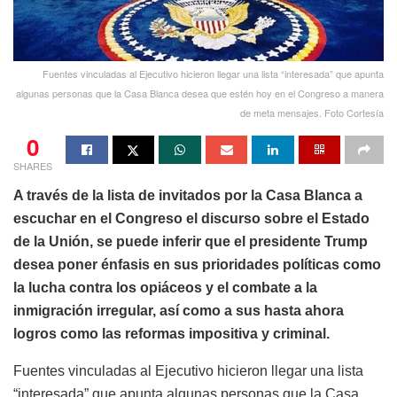
Fuentes vinculadas al Ejecutivo hicieron llegar una lista “interesada” que apunta
algunas personas que la Casa Blanca desea que estén hoy en el Congreso a manera
de meta mensajes. Foto Cortesía
0
SHARES
A través de la lista de invitados por la Casa Blanca a
escuchar en el Congreso el discurso sobre el Estado
de la Unión, se puede inferir que el presidente Trump
desea poner énfasis en sus prioridades políticas como
la lucha contra los opiáceos y el combate a la
inmigración irregular, así como a sus hasta ahora
logros como las reformas impositiva y criminal.
Fuentes vinculadas al Ejecutivo hicieron llegar una lista
“interesada” que apunta algunas personas que la Casa