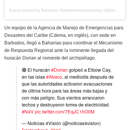
A post shared by Bahamas •Itsbetterinthebahamas (@itsbetterinthebahamas)
Un equipo de la Agencia de Manejo de Emergencias para
Desastres del Caribe (Cdema, en inglés), con sede en
Barbados, llegó a Bahamas para coordinar el Mecanismo
de Respuesta Regional ante la inminente llegada del
huracán Dorian al noroeste del archipiélago.
🔴 El huracán
#Dorian
golpeó a Elbow Cay,
en las islas
#Abaco
, al mediodía después de
que las autoridades activaron evacuaciones
de última hora para las áreas más bajas y
con más peligro. Sus vientos arrancaron
techos y destruyeron torres de electricidad.
#N4V
pic.twitter.com/7EqJC1hO0M
— Noticias 4Visión (@noticias4vision)