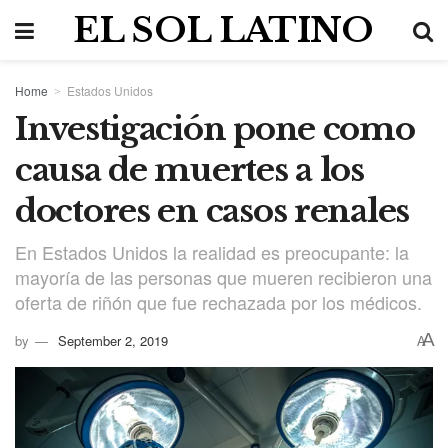
EL SOL LATINO
Home
Estados Unidos
Investigación pone como
causa de muertes a los
doctores en casos renales
En Estados Unidos la realidad es preocupante: la
mayoría de las personas que mueren recibieron una
oferta de riñón que fue rechazada por los médicos.
A
by
September 2, 2019
A