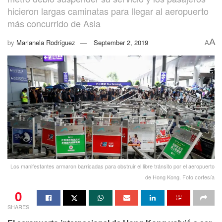
hicieron largas caminatas para llegar al aeropuerto
más concurrido de Asia
A
by
Marianela Rodríguez
September 2, 2019
A
Los manifestantes armaron barricadas para obstruir el libre tránsito por el aeropuerto
de Hong Kong. Foto cortesía
0
SHARES