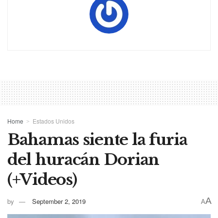
Home
Estados Unidos
Bahamas siente la furia
del huracán Dorian
(+Videos)
A
by
September 2, 2019
A