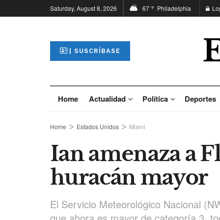
Saturday, August 8, 2026
67
Philadelphia
Lo
°F
| SUSCRÍBASE
Home
Actualidad
Política
Deportes
Home
Estados Unidos
Miami
Ian amenaza a F
huracán mayor
El Servicio Meteorológico Nacional (N
que ahora es mayor de categoría 3, to