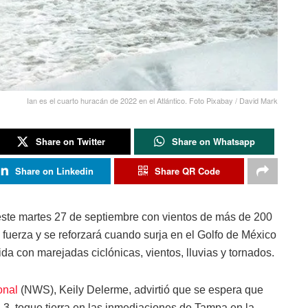
Ian es el cuarto huracán de 2022 en el Atlántico. Foto Pixabay / David Mark
Share on Twitter
Share on Whatsapp
Share on Linkedin
Share QR Code
este martes 27 de septiembre con vientos de más de 200
 fuerza y se reforzará cuando surja en el Golfo de México
a con marejadas ciclónicas, vientos, lluvias y tornados.
onal
(NWS), Keily Delerme, advirtió que se espera que
 3, toque tierra en las inmediaciones de Tampa en la