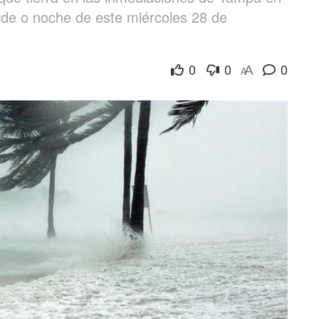
arde o noche de este miércoles 28 de
0
0
0
A
A