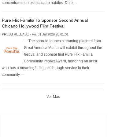
concentrarse en estos cuatro hábitos. Dele …
Pure Flix Familia To Sponsor Second Annual
Chicano Hollywood Film Festival
PRESS RELEASE - Fri, 31 Jul 2026 20:01:31
— The soon-to-launch streaming platform from
Great America Media will exhibit throughout the
festival and sponsor first Pure Flix Familia
Community Impact Award, honoring an artist
who has a meaningful impact through service to their
community —
Ver Más