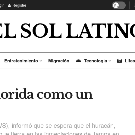
gin
Register
EL SOL LATIN
Entretenimiento
Migración
Tecnología
Lifes
lorida como un
WS), informó que se espera que el huracán,
que tierra en las inmediaciones de Tampa en