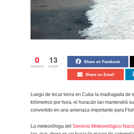
0
13
Share on Facebook
SHARES
VIEWS
Share on Email
Luego de tocar tierra en Cuba la madrugada de 
kilómetros por hora, el huracán Ian mantendrá su
convertido en una amenaza importante para Florid
La meteoróloga del
Servicio Meteorológico Naci
Ian, que ahora es un huracán mayor de categoría