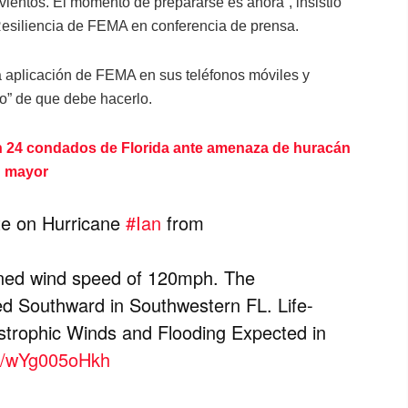
vientos. El momento de prepararse es ahora”, insistió
Resiliencia de FEMA en conferencia de prensa.
la aplicación de FEMA en sus teléfonos móviles y
do” de que debe hacerlo.
 24 condados de Florida ante amenaza de huracán
mayor
te on Hurricane
#Ian
from
ned wind speed of 120mph. The
d Southward in Southwestern FL. Life-
strophic Winds and Flooding Expected in
om/wYg005oHkh