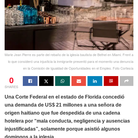
Marie Jean Pierre es parte del rebaño de la iglesia bautista de Bethel en Miami. Frent a
lo que consideró una injusticia la inmigrante presentó para el momento una denuncia
en la Comisión de Igualdad de Oportunidades en el Empleo. Foto Cortesía
0
SHARES
Una Corte Federal en el estado de Florida concedió
una demanda de US$ 21 millones a una señora de
origen haitiano que fue despedida de una cadena
hotelera por “mala conducta, negligencia y ausencias
injustificadas”, solamente porque asistió algunos
domingos a la iglesia.