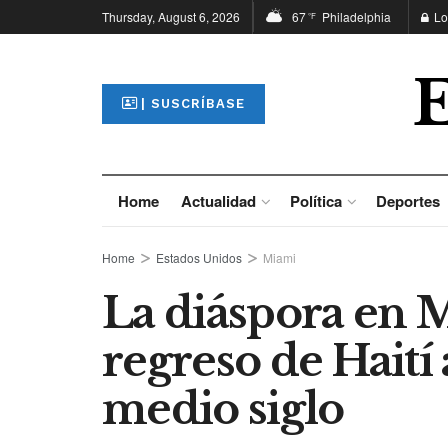
Thursday, August 6, 2026
67
Philadelphia
Lo
°F
| SUSCRÍBASE
Home
Actualidad
Política
Deportes
Home
Estados Unidos
Miami
La diáspora en M
regreso de Haití 
medio siglo