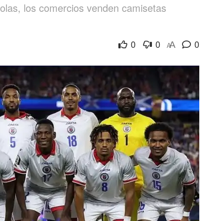
rolas, los comercios venden camisetas
0
0
0
A
A