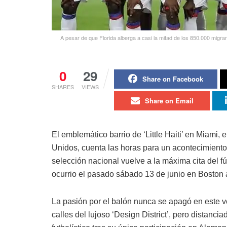
A pesar de que Florida alberga a casi la mitad de los 850.000 migra
0
29
Share on Facebook
SHARES
VIEWS
Share on Email
El emblemático barrio de ‘Little Haiti’ en Miami
Unidos, cuenta las horas para un acontecimiento
selección nacional vuelve a la máxima cita del 
ocurrio el pasado sábado 13 de junio en Boston
La pasión por el balón nunca se apagó en este v
calles del lujoso ‘Design District’, pero distanc