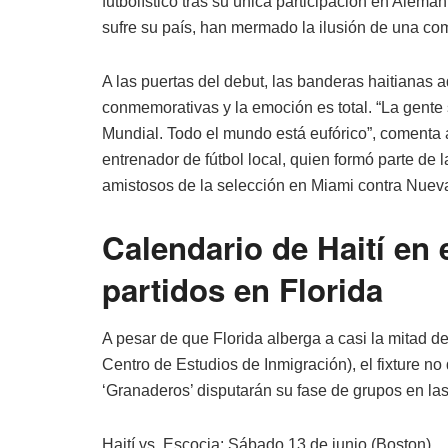
futbolístico tras su única participación en Alema
sufre su país, han mermado la ilusión de una com
A las puertas del debut, las banderas haitianas 
conmemorativas y la emoción es total. “La gente 
Mundial. Todo el mundo está eufórico”, comenta a
entrenador de fútbol local, quien formó parte de 
amistosos de la selección en Miami contra Nuev
Calendario de Haití en 
partidos en Florida
A pesar de que Florida alberga a casi la mitad d
Centro de Estudios de Inmigración), el fixture n
‘Granaderos’ disputarán su fase de grupos en las
Haití vs. Escocia: Sábado 13 de junio (Boston)