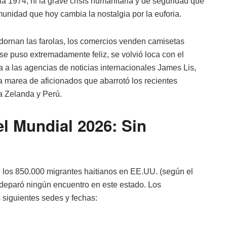
nia 1974, ni la grave crisis humanitaria y de seguridad que
unidad que hoy cambia la nostalgia por la euforia.
adornan las farolas, los comercios venden camisetas
se puso extremadamente feliz, se volvió loca con el
 a las agencias de noticias internacionales James Lis,
la marea de aficionados que abarrotó los recientes
a Zelanda y Perú.
el Mundial 2026: Sin
e los 850.000 migrantes haitianos en EE.UU. (según el
o deparó ningún encuentro en este estado. Los
 siguientes sedes y fechas: