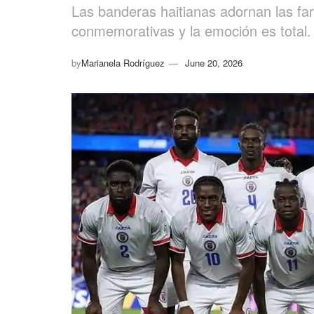
Las banderas haitianas adornan las fa
conmemorativas y la emoción es total.
by
Marianela Rodríguez
June 20, 2026