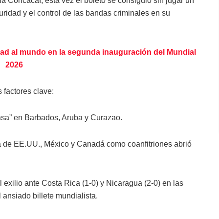
la Concacaf, esta vez el boleto se consiguió sin jugar un
guridad y el control de las bandas criminales en su
ad al mundo en la segunda inauguración del Mundial
2026
 factores clave:
asa” en Barbados, Aruba y Curazao.
a de EE.UU., México y Canadá como coanfitriones abrió
l exilio ante Costa Rica (1-0) y Nicaragua (2-0) en las
l ansiado billete mundialista.