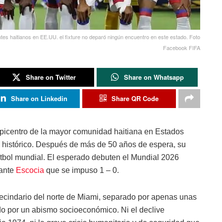
ntes haitianos en EE.UU. el fixture no deparó ningún encuentro en este estado. Foto
Facebook FIFA
Share on Twitter
Share on Whatsapp
Share on Linkedin
Share QR Code
, epicentro de la mayor comunidad haitiana en Estados
 histórico. Después de más de 50 años de espera, su
fútbol mundial. El esperado debuten el Mundial 2026
 ante
Escocia
que se impuso 1 – 0.
ecindario del norte de Miami, separado por apenas unas
iado por un abismo socioeconómico. Ni el declive