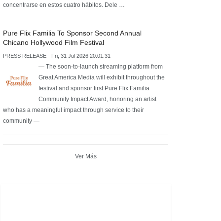
concentrarse en estos cuatro hábitos. Dele …
Pure Flix Familia To Sponsor Second Annual
Chicano Hollywood Film Festival
PRESS RELEASE - Fri, 31 Jul 2026 20:01:31
— The soon-to-launch streaming platform from
Great America Media will exhibit throughout the
festival and sponsor first Pure Flix Familia
Community Impact Award, honoring an artist
who has a meaningful impact through service to their
community —
Ver Más