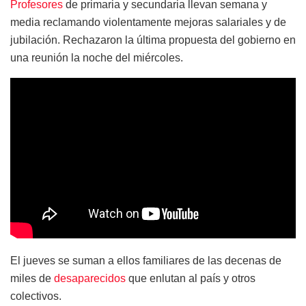
Profesores
de primaria y secundaria llevan semana y
media reclamando violentamente mejoras salariales y de
jubilación. Rechazaron la última propuesta del gobierno en
una reunión la noche del miércoles.
El jueves se suman a ellos familiares de las decenas de
miles de
desaparecidos
que enlutan al país y otros
colectivos.