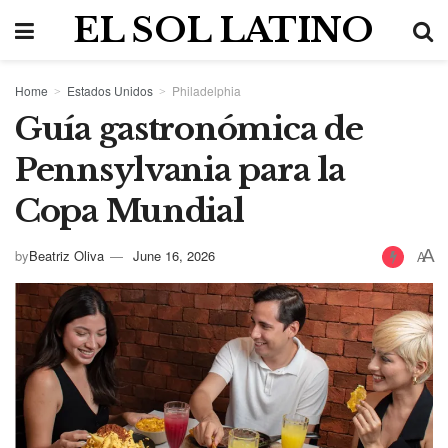
EL SOL LATINO
Home
Estados Unidos
Philadelphia
Guía gastronómica de
Pennsylvania para la
Copa Mundial
A
by
Beatriz Oliva
June 16, 2026
A